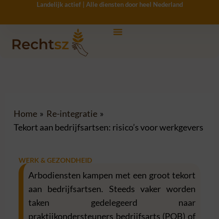
Landelijk actief | Alle diensten door heel Nederland
Ga
naar
de
inhoud
Home
Re-integratie
Tekort aan bedrijfsartsen: risico’s voor werkgevers
WERK & GEZONDHEID
Arbodiensten kampen met een groot tekort
aan bedrijfsartsen. Steeds vaker worden
taken gedelegeerd naar
praktijkondersteuners bedrijfsarts (POB) of